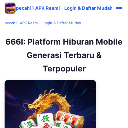
pecah11 APK Resmi - Login & Daftar Mudah
pecah11 APK Resmi - Login & Daftar Mudah
666I: Platform Hiburan Mobile
Generasi Terbaru &
Terpopuler