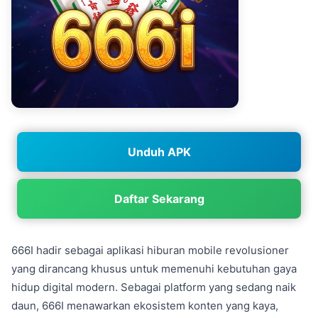
Unduh APK
Daftar Sekarang
666I hadir sebagai aplikasi hiburan mobile revolusioner
yang dirancang khusus untuk memenuhi kebutuhan gaya
hidup digital modern. Sebagai platform yang sedang naik
daun, 666I menawarkan ekosistem konten yang kaya,