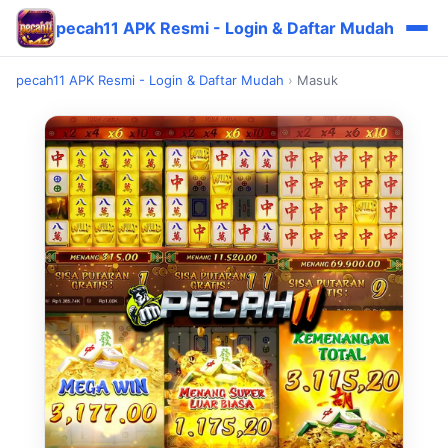
pecah11 APK Resmi - Login & Daftar Mudah
pecah11 APK Resmi - Login & Daftar Mudah
›
Masuk