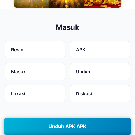
Masuk
Resmi
APK
Masuk
Unduh
Lokasi
Diskusi
Unduh APK APK