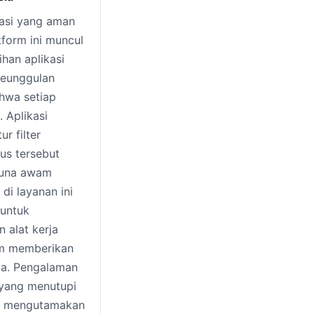
asi yang aman
tform ini muncul
han aplikasi
 keunggulan
ahwa setiap
 Aplikasi
r filter
us tersebut
gguna awam
di layanan ini
 untuk
 alat kerja
gam memberikan
da. Pengalaman
n yang menutupi
ng mengutamakan