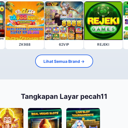
ZK988
62VIP
REJEKI
Lihat Semua Brand →
Tangkapan Layar pecah11