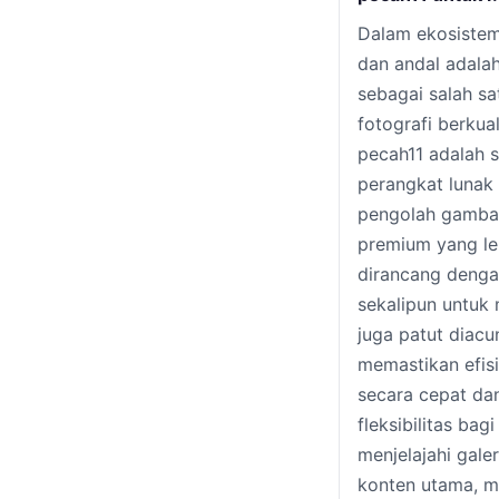
Dalam ekosistem
dan andal adalah
sebagai salah sa
fotografi berkua
pecah11 adalah s
perangkat lunak 
pengolah gambar 
premium yang len
dirancang denga
sekalipun untuk
juga patut diac
memastikan efisi
secara cepat dan
fleksibilitas b
menjelajahi gale
konten utama, m