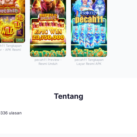
h11 Tangkapan
r - APK Resmi
pecah11 Preview -
pecah11 Tangkapan
Resmi Unduh
Layar Resmi APK
Tentang
336 ulasan