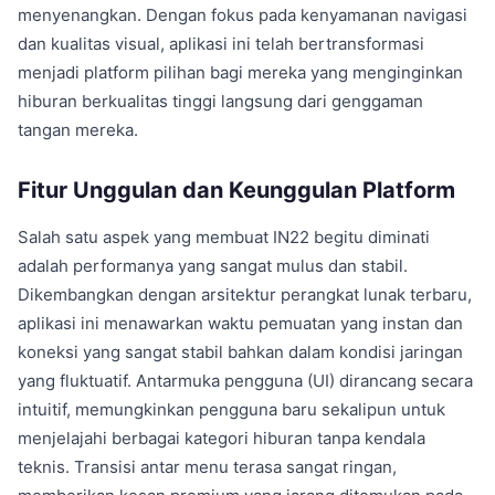
menyenangkan. Dengan fokus pada kenyamanan navigasi
dan kualitas visual, aplikasi ini telah bertransformasi
menjadi platform pilihan bagi mereka yang menginginkan
hiburan berkualitas tinggi langsung dari genggaman
tangan mereka.
Fitur Unggulan dan Keunggulan Platform
Salah satu aspek yang membuat IN22 begitu diminati
adalah performanya yang sangat mulus dan stabil.
Dikembangkan dengan arsitektur perangkat lunak terbaru,
aplikasi ini menawarkan waktu pemuatan yang instan dan
koneksi yang sangat stabil bahkan dalam kondisi jaringan
yang fluktuatif. Antarmuka pengguna (UI) dirancang secara
intuitif, memungkinkan pengguna baru sekalipun untuk
menjelajahi berbagai kategori hiburan tanpa kendala
teknis. Transisi antar menu terasa sangat ringan,