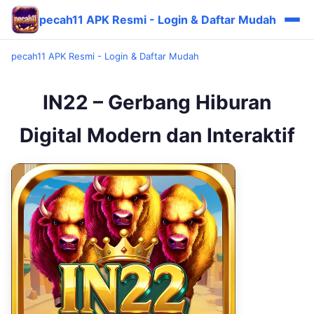
pecah11 APK Resmi - Login & Daftar Mudah
pecah11 APK Resmi - Login & Daftar Mudah
IN22 – Gerbang Hiburan
Digital Modern dan Interaktif