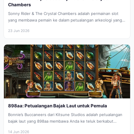
Chambers
Sonny Rider & The Crystal Chambers adalah permainan slot
yang membawa pemain ke dalam petualangan arkeologi yang
mendebarkan di tengah...
23 Jun 2026
898aa: Petualangan Bajak Laut untuk Pemula
Bonnie’s Buccaneers dari Kitsune Studios adalah petualangan
bajak laut yang 898aa membawa Anda ke teluk berkabut
penuh misteri. Bagi pemain...
14 Jun 2026