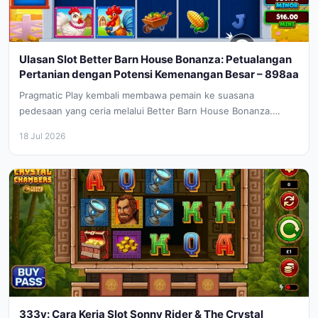
Ulasan Slot Better Barn House Bonanza: Petualangan
Pertanian dengan Potensi Kemenangan Besar – 898aa
Pragmatic Play kembali membawa pemain ke suasana
pedesaan yang ceria melalui Better Barn House Bonanza.
Sebagai sekuel yang sangat dinantikan...
18 Jul 2026
333v: Cara Kerja Slot Sonny Rider & The Crystal