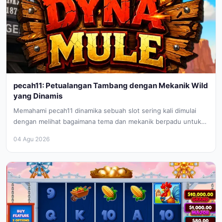
pecah11: Petualangan Tambang dengan Mekanik Wild
yang Dinamis
Memahami pecah11 dinamika sebuah slot sering kali dimulai
dengan melihat bagaimana tema dan mekanik berpadu untuk
menciptakan pengalaman bermain yang...
04 Agu 2026