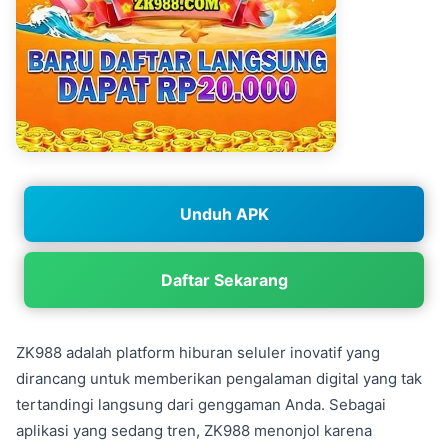
Unduh APK
Daftar Sekarang
ZK988 adalah platform hiburan seluler inovatif yang
dirancang untuk memberikan pengalaman digital yang tak
tertandingi langsung dari genggaman Anda. Sebagai
aplikasi yang sedang tren, ZK988 menonjol karena