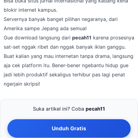
Bisa buka situs jurnal internasional yang kadang kena
blokir internet kampus.
Servernya banyak banget pilihan negaranya, dari
Amerika sampe Jepang ada semua!
Gue download langsung dari
pecah11
karena prosesnya
sat-set nggak ribet dan nggak banyak iklan ganggu.
Buat kalian yang mau internetan tanpa drama, langsung
aja cek platform itu. Bener-bener ngebantu hidup gue
jadi lebih produktif sekaligus terhibur pas lagi penat
ngerjain skripsi!
Suka artikel ini? Coba
pecah11
Unduh Gratis