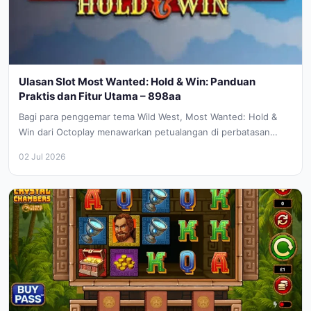
Ulasan Slot Most Wanted: Hold & Win: Panduan
Praktis dan Fitur Utama – 898aa
Bagi para penggemar tema Wild West, Most Wanted: Hold &
Win dari Octoplay menawarkan petualangan di perbatasan
yang penuh dengan...
02 Jul 2026