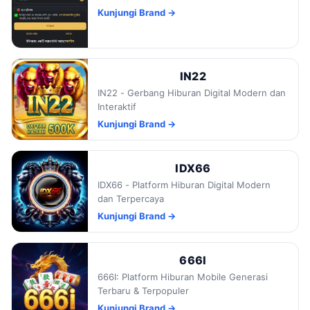
Kunjungi Brand →
IN22
IN22 - Gerbang Hiburan Digital Modern dan
Interaktif
Kunjungi Brand →
IDX66
IDX66 - Platform Hiburan Digital Modern
dan Terpercaya
Kunjungi Brand →
666I
666I: Platform Hiburan Mobile Generasi
Terbaru & Terpopuler
Kunjungi Brand →